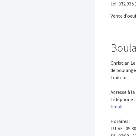
tél. 032 935 
Vente d'oeuf
Boula
Christian Le
de boulanger
traiteur.
Adresse à la
Téléphone :
Email
Horaires :
LU-VE : 05:30 
SA : 07:00 - 1