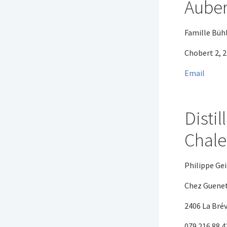
Auber
Famille Büh
Chobert 2, 2
Email
Distil
Chale
Philippe Ge
Chez Guenet
2406 La Bré
079 216 88 4