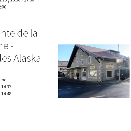
2:00
nte de la
ne -
es Alaska
vine
5 14 33
 14 48
t