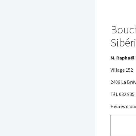
Bouch
Sibér
M. Raphaël 
Village 152
2406 La Bré
Tél. 032 935
Heures d'ouv