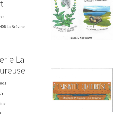
t
ler
406 La Brévine
lerie La
ureuse
inoz
 9
vine
3