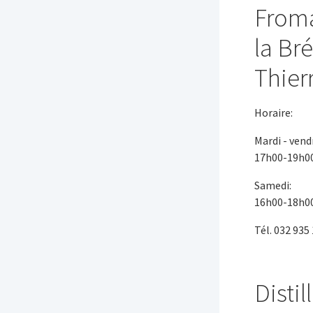
Froma
la Bré
Thierr
Horaire:
Mardi - vend
17h00-19h0
Samedi: 
16h00-18h0
Tél. 032 935
Distil