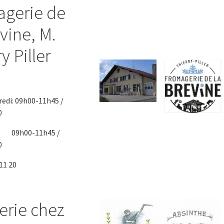
gerie de
vine, M.
y Piller
redi: 09h00-11h45 /
0
09h00-11h45 /
0
 11 20
lerie chez