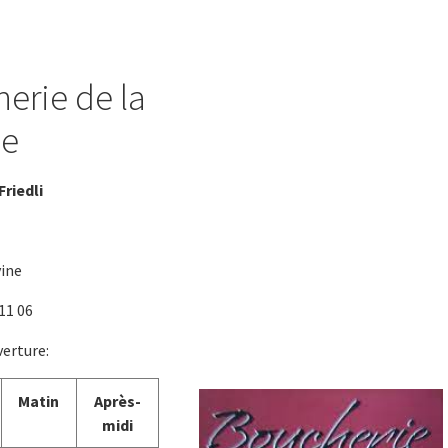
erie de la
ie
Friedli
vine
 11 06
erture:
Matin
Après-
midi