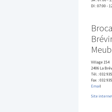
DI : 07:00 - 1
Broca
Brévi
Meubl
Village 154
2406 La Bré
Tél. : 032 93
Fax : 032 935
Emai
l
Site interne