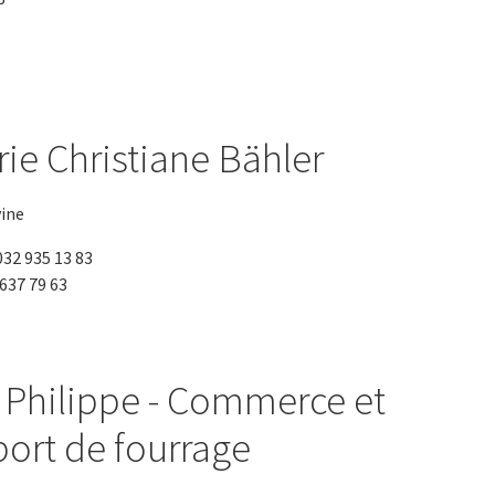
rie Christiane Bähler
vine
 032 935 13 83
 637 79 63
 Philippe - Commerce et
port de fourrage