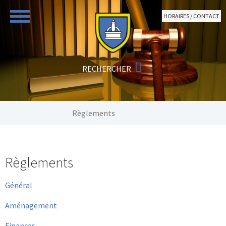
Aller au contenu principal
HORAIRES / CONTACT
Vous êtes ici:
Règlements
Règlements
Général
Aménagement
Finances