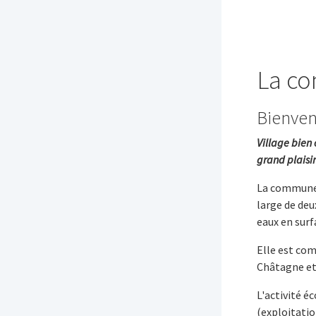
La co
Bienven
Village bien
grand plaisir
La commune, 
large de deu
eaux en surf
Elle est com
Châtagne et 
L'activité é
(exploitatio