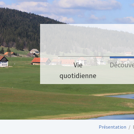
Aller au contenu principal
Vie
Découve
quotidienne
Vous êtes ici:
Présentation