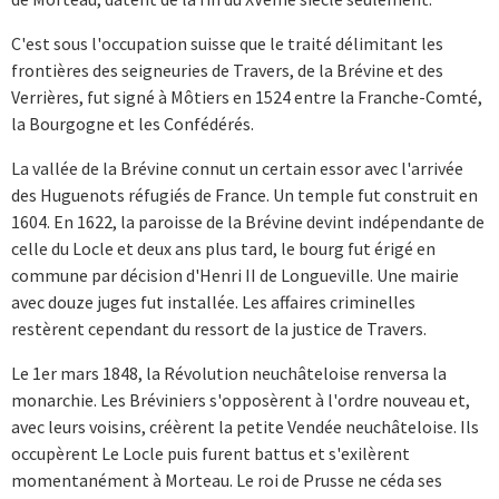
C'est sous l'occupation suisse que le traité délimitant les
frontières des seigneuries de Travers, de la Brévine et des
Verrières, fut signé à Môtiers en 1524 entre la Franche-Comté,
la Bourgogne et les Confédérés.
La vallée de la Brévine connut un certain essor avec l'arrivée
des Huguenots réfugiés de France. Un temple fut construit en
1604. En 1622, la paroisse de la Brévine devint indépendante de
celle du Locle et deux ans plus tard, le bourg fut érigé en
commune par décision d'Henri II de Longueville. Une mairie
avec douze juges fut installée. Les affaires criminelles
restèrent cependant du ressort de la justice de Travers.
Le 1er mars 1848, la Révolution neuchâteloise renversa la
monarchie. Les Bréviniers s'opposèrent à l'ordre nouveau et,
avec leurs voisins, créèrent la petite Vendée neuchâteloise. Ils
occupèrent Le Locle puis furent battus et s'exilèrent
momentanément à Morteau. Le roi de Prusse ne céda ses