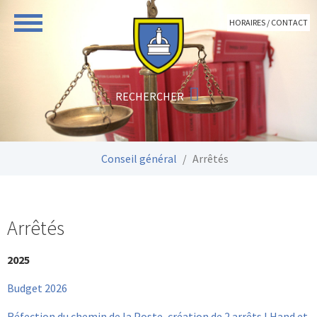
Aller au contenu principal
HORAIRES / CONTACT
Vous êtes ici:
Conseil général
Arrêtés
Arrêtés
2025
Budget 2026
Réfection du chemin de la Poste, création de 2 arrêts LHand et